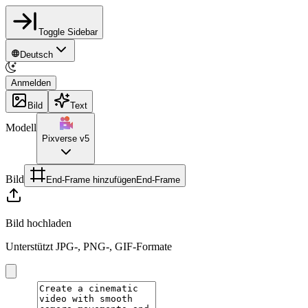
Toggle Sidebar
Deutsch
Anmelden
Bild
Text
Modell
Pixverse v5
Bild
End-Frame hinzufügen
End-Frame
Bild hochladen
Unterstützt JPG-, PNG-, GIF-Formate