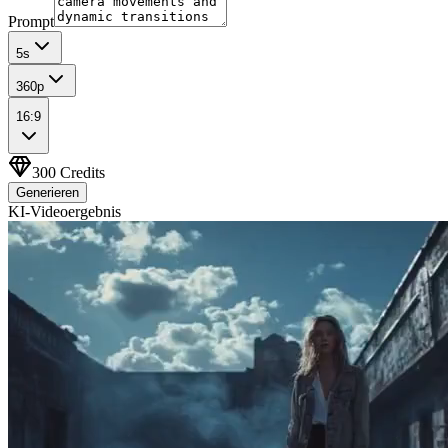
Prompt
5
s
360p
16:9
300
Credits
Generieren
KI-Videoergebnis