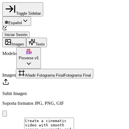
Toggle Sidebar
Español
Iniciar Sesión
Imagen
Texto
Modelo
Pixverse v5
Imagen
Añadir Fotograma Final
Fotograma Final
Subir Imagen
Soporta formatos JPG, PNG, GIF