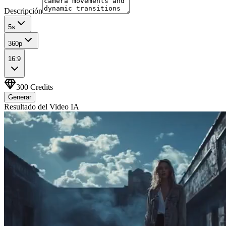
Descripción
5
s
360p
16:9
300
Credits
Generar
Resultado del Video IA