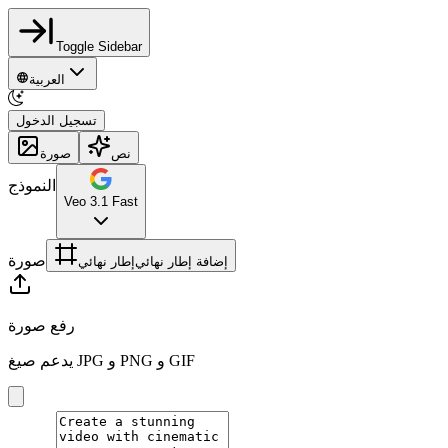
Toggle Sidebar
العربية
تسجيل الدخول
نص
صورة
النموذج
Veo 3.1 Fast
صورة
إضافة إطار نهائي
إطار نهائي
رفع صورة
يدعم صيغ JPG و PNG و GIF