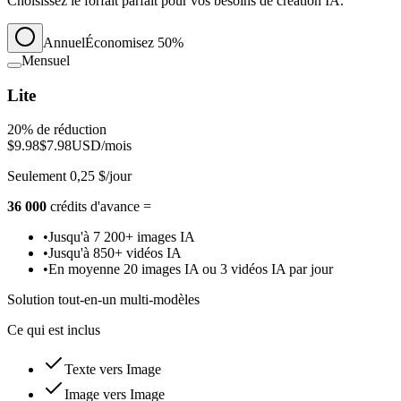
Choisissez le forfait parfait pour vos besoins de création IA.
Annuel
Économisez 50%
Mensuel
Lite
20% de réduction
$9.98
$7.98
USD/mois
Seulement 0,25 $/jour
36 000
crédits d'avance =
•
Jusqu'à 7 200+ images IA
•
Jusqu'à 850+ vidéos IA
•
En moyenne 20 images IA ou 3 vidéos IA par jour
Solution tout-en-un multi-modèles
Ce qui est inclus
Texte vers Image
Image vers Image