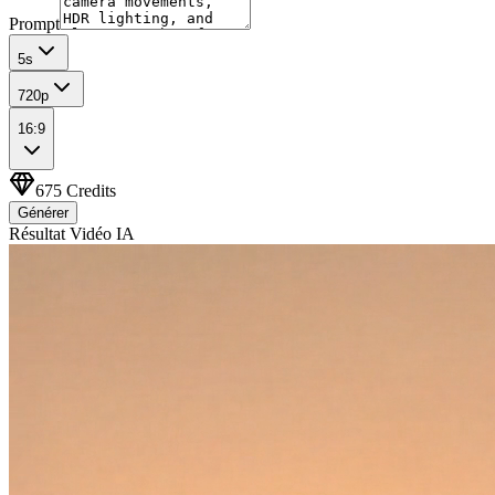
Prompt
5
s
720p
16:9
675
Credits
Générer
Résultat Vidéo IA