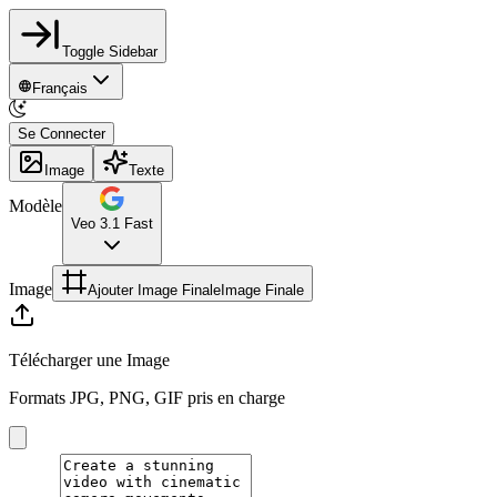
Toggle Sidebar
Français
Se Connecter
Image
Texte
Modèle
Veo 3.1 Fast
Image
Ajouter Image Finale
Image Finale
Télécharger une Image
Formats JPG, PNG, GIF pris en charge