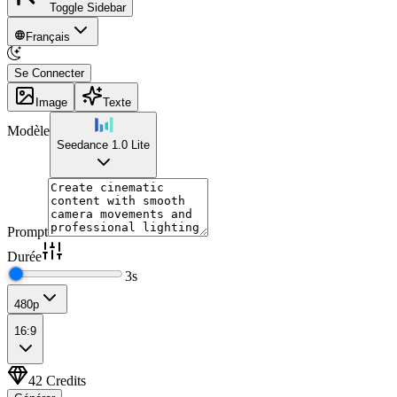
Toggle Sidebar
Français
Se Connecter
Image
Texte
Modèle
Seedance 1.0 Lite
Prompt
Durée
3
s
480p
16:9
42
Credits