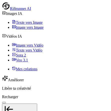
Riftrunner AI
Images IA
Texte vers Image
Image vers Image
Vidéos IA
Image vers Vidéo
Texte vers Vidéo
Sora 2
Veo 3.1
Mes créations
Améliorer
Libère ta créativité
Recharger